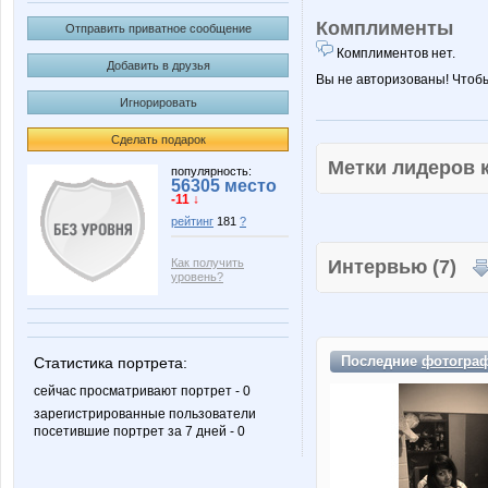
Комплименты
Отправить приватное сообщение
Комплиментов нет.
Добавить в друзья
Вы не авторизованы! Чтоб
Игнорировать
Сделать подарок
Метки лидеров
популярность:
56305 место
-11 ↓
рейтинг
181
?
Как получить
Интервью (7)
уровень?
Последние
фотогра
Статистика портрета:
сейчас просматривают портрет - 0
зарегистрированные пользователи
посетившие портрет за 7 дней - 0