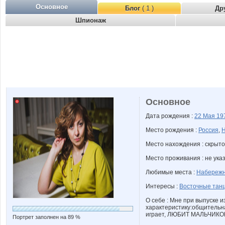
Основное
Блог
( 1 )
Др
Шпионаж
Основное
Дата рождения :
22 Мая
19
Место рождения :
Россия
,
Н
Место нахождения : скрыто
Место проживания : не ука
Любимые места :
Набереж
Интересы :
Восточные тан
О себе : Мне при выпуске 
характеристику:общительн
играет, ЛЮБИТ МАЛЬЧИКОВ:)
Портрет заполнен на 89 %